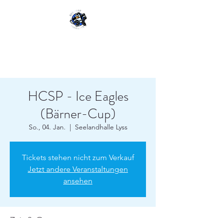
SEEDORF-PINGUINS
HCSP - Ice Eagles
(Bärner-Cup)
So., 04. Jan.
  |  
Seelandhalle Lyss
Tickets stehen nicht zum Verkauf
Jetzt andere Veranstaltungen
ansehen