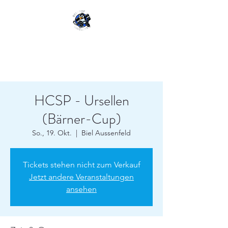
SEEDORF-PINGUINS
HCSP - Ursellen
(Bärner-Cup)
So., 19. Okt.
  |  
Biel Aussenfeld
Tickets stehen nicht zum Verkauf
Jetzt andere Veranstaltungen
ansehen